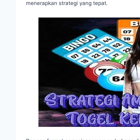
t
e
s
e
p
e
menerapkan strategi yang tepat.
s
b
e
g
e
A
o
n
r
p
o
g
a
p
k
e
m
r