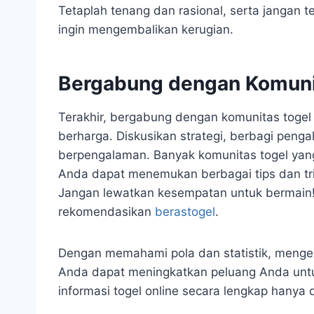
Tetaplah tenang dan rasional, serta jangan 
ingin mengembalikan kerugian.
Bergabung dengan Komuni
Terakhir, bergabung dengan komunitas toge
berharga. Diskusikan strategi, berbagi penga
berpengalaman. Banyak komunitas togel yang 
Anda dapat menemukan berbagai tips dan tr
Jangan lewatkan kesempatan untuk bermain! 
rekomendasikan
berastogel
.
Dengan memahami pola dan statistik, menge
Anda dapat meningkatkan peluang Anda untu
informasi togel online secara lengkap hanya 