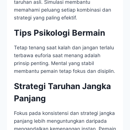
taruhan asli. Simulasi membantu
memahami peluang setiap kombinasi dan
strategi yang paling efektif.
Tips Psikologi Bermain
Tetap tenang saat kalah dan jangan terlalu
terbawa euforia saat menang adalah
prinsip penting. Mental yang stabil
membantu pemain tetap fokus dan disiplin.
Strategi Taruhan Jangka
Panjang
Fokus pada konsistensi dan strategi jangka
panjang lebih menguntungkan daripada
mengandalkan kemenangan instan. Pemain