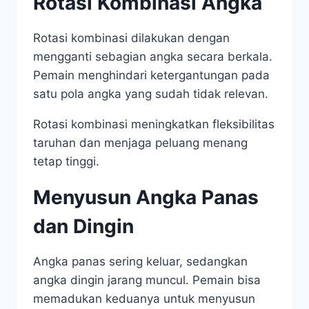
Rotasi Kombinasi Angka
Rotasi kombinasi dilakukan dengan
mengganti sebagian angka secara berkala.
Pemain menghindari ketergantungan pada
satu pola angka yang sudah tidak relevan.
Rotasi kombinasi meningkatkan fleksibilitas
taruhan dan menjaga peluang menang
tetap tinggi.
Menyusun Angka Panas
dan Dingin
Angka panas sering keluar, sedangkan
angka dingin jarang muncul. Pemain bisa
memadukan keduanya untuk menyusun