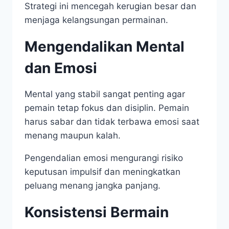
Strategi ini mencegah kerugian besar dan
menjaga kelangsungan permainan.
Mengendalikan Mental
dan Emosi
Mental yang stabil sangat penting agar
pemain tetap fokus dan disiplin. Pemain
harus sabar dan tidak terbawa emosi saat
menang maupun kalah.
Pengendalian emosi mengurangi risiko
keputusan impulsif dan meningkatkan
peluang menang jangka panjang.
Konsistensi Bermain