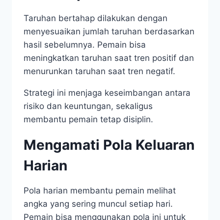
Taruhan bertahap dilakukan dengan
menyesuaikan jumlah taruhan berdasarkan
hasil sebelumnya. Pemain bisa
meningkatkan taruhan saat tren positif dan
menurunkan taruhan saat tren negatif.
Strategi ini menjaga keseimbangan antara
risiko dan keuntungan, sekaligus
membantu pemain tetap disiplin.
Mengamati Pola Keluaran
Harian
Pola harian membantu pemain melihat
angka yang sering muncul setiap hari.
Pemain bisa menggunakan pola ini untuk