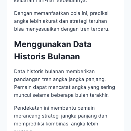
keluaran hari-hari sebelumnya.
Dengan memanfaatkan pola ini, prediksi
angka lebih akurat dan strategi taruhan
bisa menyesuaikan dengan tren terbaru.
Menggunakan Data
Historis Bulanan
Data historis bulanan memberikan
pandangan tren angka jangka panjang.
Pemain dapat mencatat angka yang sering
muncul selama beberapa bulan terakhir.
Pendekatan ini membantu pemain
merancang strategi jangka panjang dan
memprediksi kombinasi angka lebih