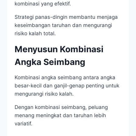
kombinasi yang efektif.
Strategi panas-dingin membantu menjaga
keseimbangan taruhan dan mengurangi
risiko kalah total.
Menyusun Kombinasi
Angka Seimbang
Kombinasi angka seimbang antara angka
besar-kecil dan ganjil-genap penting untuk
mengurangi risiko kalah.
Dengan kombinasi seimbang, peluang
menang meningkat dan taruhan lebih
variatif.