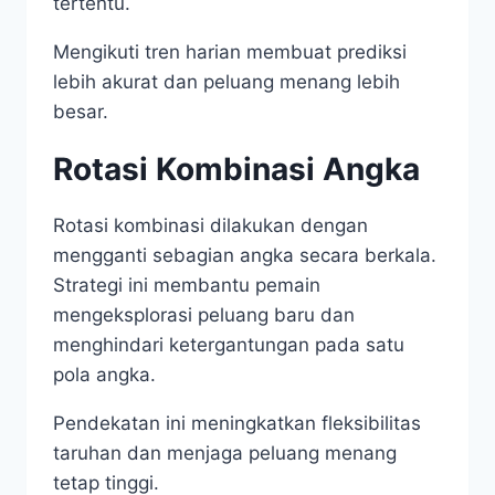
tertentu.
Mengikuti tren harian membuat prediksi
lebih akurat dan peluang menang lebih
besar.
Rotasi Kombinasi Angka
Rotasi kombinasi dilakukan dengan
mengganti sebagian angka secara berkala.
Strategi ini membantu pemain
mengeksplorasi peluang baru dan
menghindari ketergantungan pada satu
pola angka.
Pendekatan ini meningkatkan fleksibilitas
taruhan dan menjaga peluang menang
tetap tinggi.